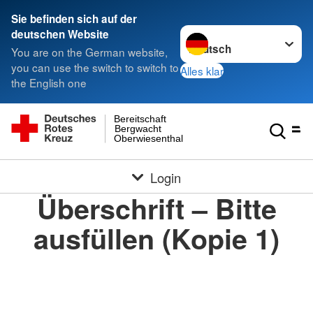
Sie befinden sich auf der
Sprache wechseln zu
deutschen Website
You are on the German website,
you can use the switch to switch to
Alles klar
the English one
Bereitschaft
Bergwacht
Oberwiesenthal
Login
Überschrift – Bitte
ausfüllen (Kopie 1)