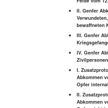
Felde vom 12
II. Genfer A
Verwundeten,
bewaffneten 
III. Genfer 
Kriegsgefang
IV. Genfer A
Zivilpersonen
I. Zusatzprot
Abkommen vom
Opfer interna
II. Zusatzpro
Abkommen vom