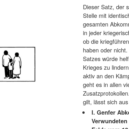
Dieser Satz, der 
Stelle mit identis
gesamten Abkomme
in jeder kriegeri
ob die kriegführe
haben oder nicht. 
Satzes würde hel
Krieges zu lindern
aktiv an den Kämp
geht es in allen
Zusatzprotokoll
gilt, lässt sich a
I. Genfer Ab
Verwundeten 