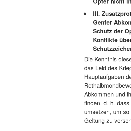
Opfer nicht i
III. Zusatzpr
Genfer Abkom
Schutz der Op
Konflikte übe
Schutzzeiche
Die Kenntnis dies
das Leid des Krieg
Hauptaufgaben de
Rothalbmondbeweg
Abkommen und ihre
finden, d. h. dass
umsetzen, um so 
Geltung zu versch