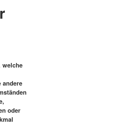
r
, welche
e andere
Umständen
e,
en oder
rkmal