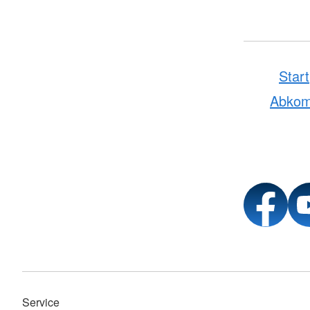
Start
Abko
Service