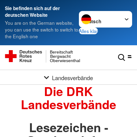
Sie befinden sich auf der
Sprache wechseln zu
deutschen Website
You are on the German website,
you can use the switch to switch to
Alles klar
the English one
Bereitschaft
Bergwacht
Oberwiesenthal
Landesverbände
Die DRK
Landesverbände
Lesezeichen -