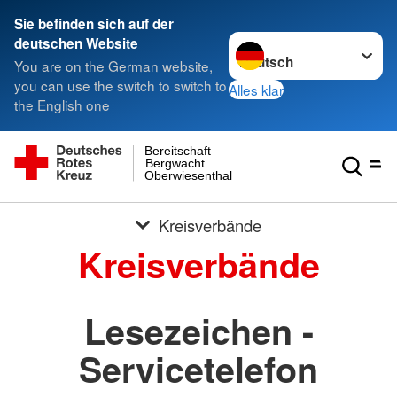
Sie befinden sich auf der
Sprache wechseln zu
deutschen Website
You are on the German website,
you can use the switch to switch to
Alles klar
the English one
Bereitschaft
Bergwacht
Oberwiesenthal
Kreisverbände
Kreisverbände
Lesezeichen -
Servicetelefon