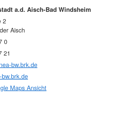
tadt a.d. Aisch-Bad Windsheim
e 2
der Aisch
7 0
7 21
vnea-bw.brk.de
-bw.brk.de
ogle Maps Ansicht