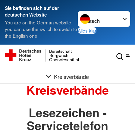
Sie befinden sich auf der
Sprache wechseln zu
deutschen Website
You are on the German website,
you can use the switch to switch to
Alles klar
the English one
Bereitschaft
Bergwacht
Oberwiesenthal
Kreisverbände
Kreisverbände
Lesezeichen -
Servicetelefon