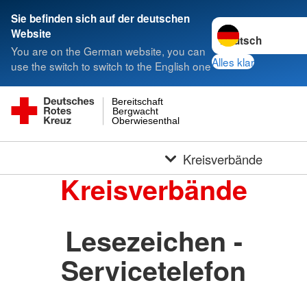
Sie befinden sich auf der deutschen
Sprache wechseln 
Website
You are on the German website, you can
Alles klar
use the switch to switch to the English one
Bereitschaft
Bergwacht
Oberwiesenthal
Kreisverbände
Kreisverbände
Lesezeichen -
Servicetelefon