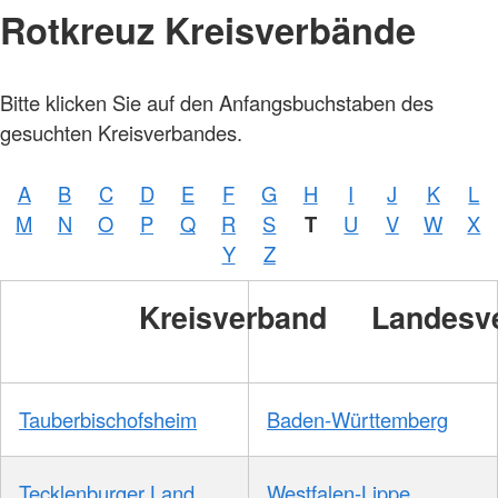
Rotkreuz Kreisverbände
Bitte klicken Sie auf den Anfangsbuchstaben des
gesuchten Kreisverbandes.
A
B
C
D
E
F
G
H
I
J
K
L
M
N
O
P
Q
R
S
T
U
V
W
X
Y
Z
Kreisverband
Landesv
Tauberbischofsheim
Baden-Württemberg
Tecklenburger Land
Westfalen-Lippe