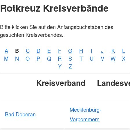
Rotkreuz Kreisverbände
Bitte klicken Sie auf den Anfangsbuchstaben des
gesuchten Kreisverbandes.
A
B
C
D
E
F
G
H
I
J
K
L
M
N
O
P
Q
R
S
T
U
V
W
X
Y
Z
Kreisverband
Landesv
Mecklenburg-
Bad Doberan
Vorpommern