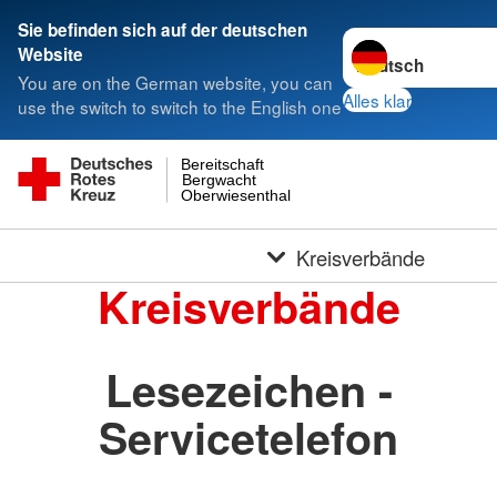
Sie befinden sich auf der deutschen
Sprache wechseln 
Website
You are on the German website, you can
Alles klar
use the switch to switch to the English one
Bereitschaft
Bergwacht
Oberwiesenthal
Kreisverbände
Kreisverbände
Lesezeichen -
Servicetelefon