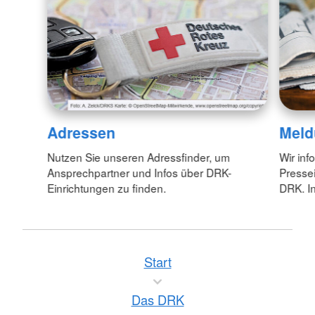
Adressen
Meld
Nutzen Sie unseren Adressfinder, um
Wir inf
Ansprechpartner und Infos über DRK-
Pressei
Einrichtungen zu finden.
DRK. In
Start
Das DRK