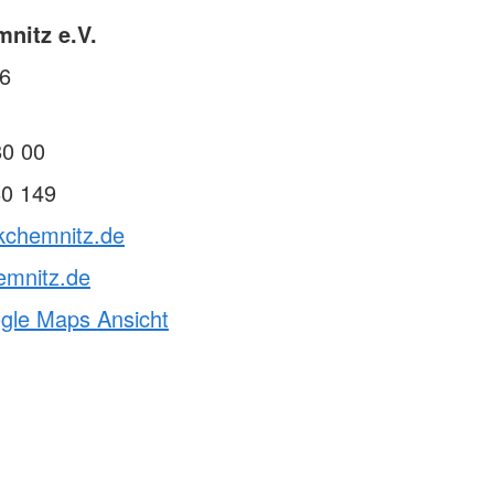
nitz e.V.
26
80 00
80 149
rkchemnitz.de
emnitz.de
ogle Maps Ansicht