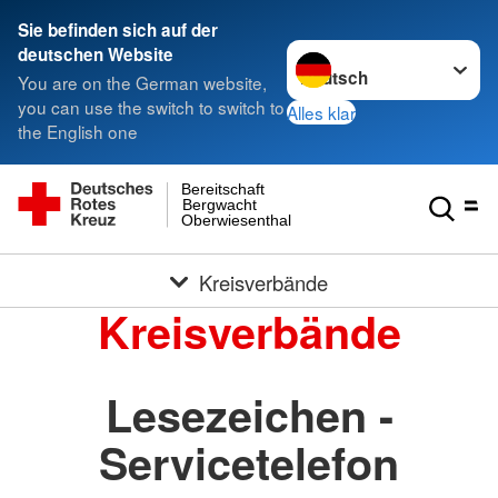
Sie befinden sich auf der
Sprache wechseln zu
deutschen Website
You are on the German website,
you can use the switch to switch to
Alles klar
the English one
Bereitschaft
Bergwacht
Oberwiesenthal
Kreisverbände
Kreisverbände
Lesezeichen -
Servicetelefon