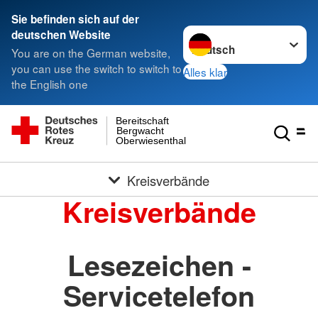
Sie befinden sich auf der
Sprache wechseln zu
deutschen Website
You are on the German website,
you can use the switch to switch to
Alles klar
the English one
Bereitschaft
Bergwacht
Oberwiesenthal
Kreisverbände
Kreisverbände
Lesezeichen -
Servicetelefon