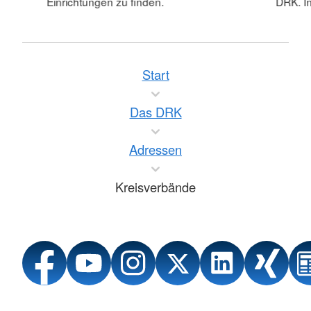
Einrichtungen zu finden.
DRK. In
Start
Das DRK
Adressen
Kreisverbände