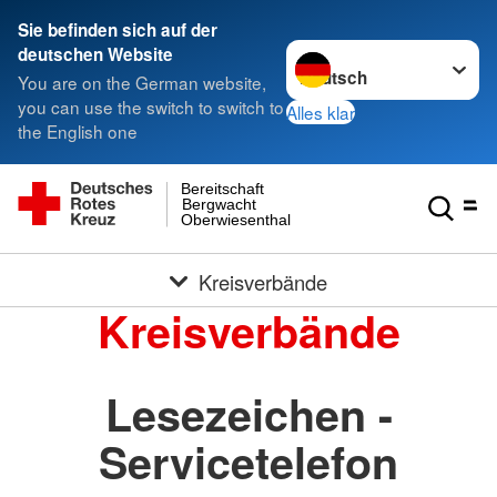
Sie befinden sich auf der
Sprache wechseln zu
deutschen Website
You are on the German website,
you can use the switch to switch to
Alles klar
the English one
Bereitschaft
Bergwacht
Oberwiesenthal
Kreisverbände
Kreisverbände
Lesezeichen -
Servicetelefon