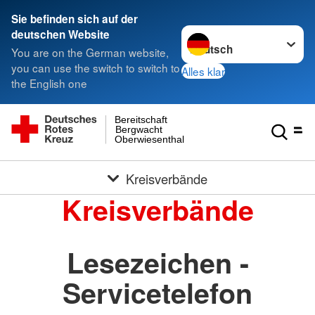
Sie befinden sich auf der
Sprache wechseln zu
deutschen Website
You are on the German website,
you can use the switch to switch to
Alles klar
the English one
Bereitschaft
Bergwacht
Oberwiesenthal
Kreisverbände
Kreisverbände
Lesezeichen -
Servicetelefon