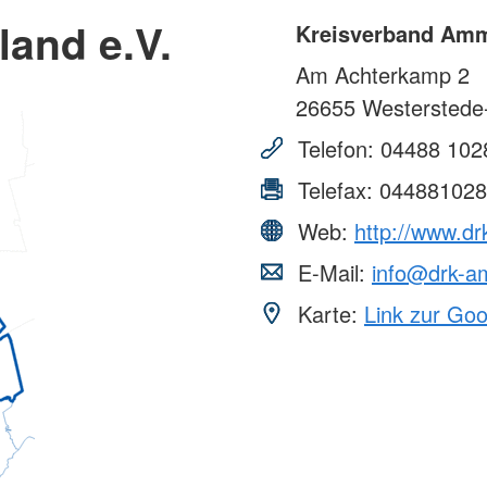
and e.V.
Kreisverband Amm
Am Achterkamp 2
26655
Westerstede-
Telefon:
04488 102
Telefax:
044881028
Web:
http://www.d
E-Mail:
info@drk-a
Karte:
Link zur Go