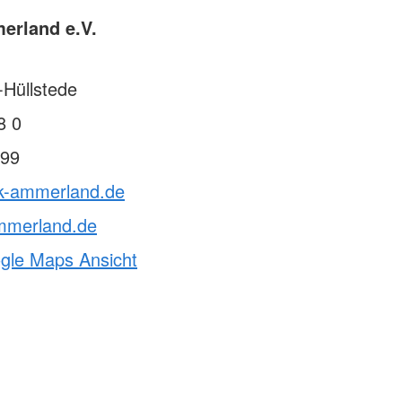
erland e.V.
Hüllstede
8 0
99
rk-ammerland.de
mmerland.de
ogle Maps Ansicht