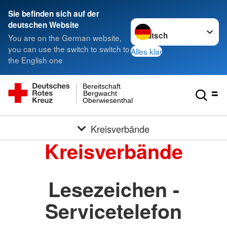
Sie befinden sich auf der
Sprache wechseln zu
deutschen Website
You are on the German website,
you can use the switch to switch to
Alles klar
the English one
Bereitschaft
Bergwacht
Oberwiesenthal
Kreisverbände
Kreisverbände
Lesezeichen -
Servicetelefon