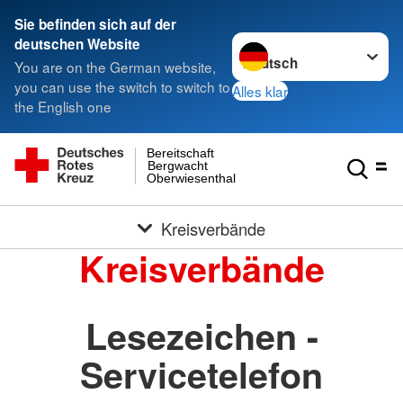
Sie befinden sich auf der
Sprache wechseln zu
deutschen Website
You are on the German website,
you can use the switch to switch to
Alles klar
the English one
Bereitschaft
Bergwacht
Oberwiesenthal
Kreisverbände
Kreisverbände
Lesezeichen -
Servicetelefon