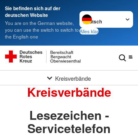
Sie befinden sich auf der
Sprache wechseln zu
deutschen Website
You are on the German website,
you can use the switch to switch to
Alles klar
the English one
Bereitschaft
Bergwacht
Oberwiesenthal
Kreisverbände
Kreisverbände
Lesezeichen -
Servicetelefon