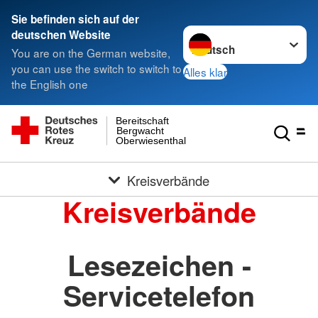
Sie befinden sich auf der
Sprache wechseln zu
deutschen Website
You are on the German website,
you can use the switch to switch to
Alles klar
the English one
Bereitschaft
Bergwacht
Oberwiesenthal
Kreisverbände
Kreisverbände
Lesezeichen -
Servicetelefon